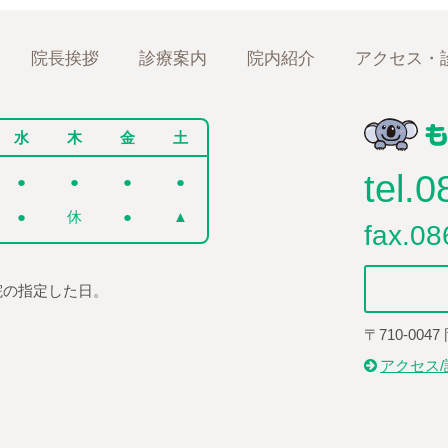
院長挨拶
診療案内
院内紹介
アクセス・
水
木
金
土
tel.
0
●
●
●
●
●
休
●
▲
fax.08
院の指定した日。
〒710-004
アクセス