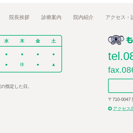
院長挨拶
診療案内
院内紹介
アクセス・
水
木
金
土
tel.
0
●
●
●
●
●
休
●
▲
fax.08
院の指定した日。
〒710-004
アクセス